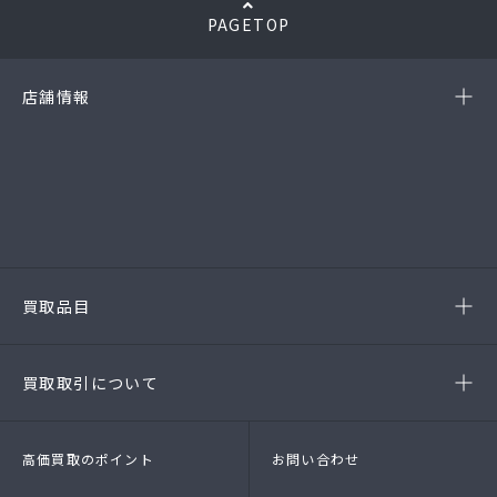
PAGETOP
店舗情報
-岡崎店
(第54385190010A号)
-西尾店
(第54384220010A号)
-豊田店
(第54386220020A号)
-半田店
(第54385190010A)
-名古屋緑店
(第54141260010A号)
-安城店(FC)
買取品目
- ブランド品
- 高級時計
- 貴金属
- 衣料品・服飾品
買取取引について
- 店頭買取
- 出張買取
- LINE査定
- 法人買取
高価買取のポイント
お問い合わせ