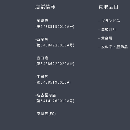
店舗情報
買取品目
-岡崎店
- ブランド品
(第54385190010A号)
- 高級時計
- 貴金属
-西尾店
(第54384220010A号)
- 衣料品・服飾品
-豊田店
(第54386220020A号)
-半田店
(第54385190010A)
-名古屋緑店
(第54141260010A号)
-安城店(FC)