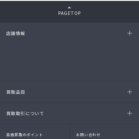
PAGETOP
店舗情報
-岡崎店
(第54385190010A号)
-西尾店
(第54384220010A号)
-豊田店
(第54386220020A号)
-半田店
(第54385190010A)
-名古屋緑店
(第54141260010A号)
-安城店(FC)
買取品目
- ブランド品
- 高級時計
- 貴金属
- 衣料品・服飾品
買取取引について
- 店頭買取
- 出張買取
- LINE査定
- 法人買取
高価買取のポイント
お問い合わせ