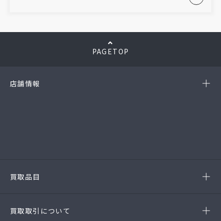
PAGETOP
店舗情報
-岡崎店
(第54385190010A号)
-西尾店
(第54384220010A号)
-豊田店
(第54386220020A号)
-半田店
(第54385190010A)
-名古屋緑店
(第54141260010A号)
-安城店(FC)
買取品目
- ブランド品
- 高級時計
- 貴金属
- 衣料品・服飾品
買取取引について