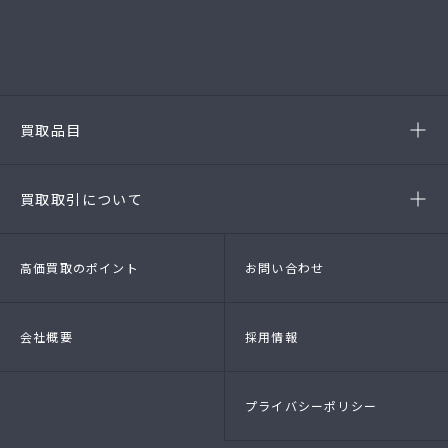
(第54385190010A号)
-西尾店
(第54384220010A号)
-豊田店
(第54386220020A号)
-半田店
(第54385190010A)
-名古屋緑店
(第54141260010A号)
-安城店(FC)
買取品目
- ブランド品
- 高級時計
- 貴金属
- 衣料品・服飾品
買取取引について
- 店頭買取
- 出張買取
- LINE査定
- 法人買取
高価買取のポイント
お問い合わせ
会社概要
採用情報
プライバシーポリシー