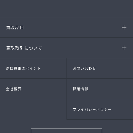
(第54386220020A号)
-半田店
(第54385190010A)
-名古屋緑店
(第54141260010A号)
-安城店(FC)
買取品目
- ブランド品
- 高級時計
- 貴金属
- 衣料品・服飾品
買取取引について
- 店頭買取
- 出張買取
- LINE査定
- 法人買取
高価買取のポイント
お問い合わせ
会社概要
採用情報
プライバシーポリシー