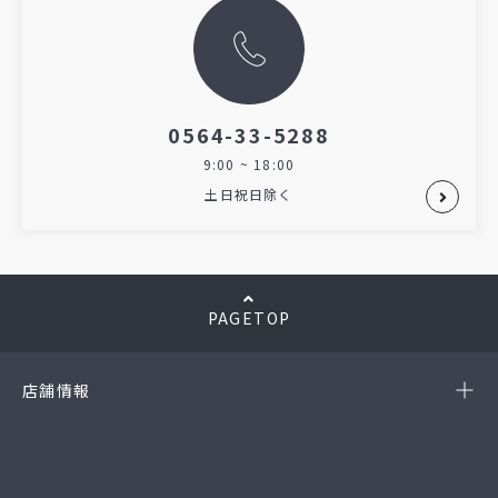
0564-33-5288
9:00 ~ 18:00
土日祝日除く
PAGETOP
店舗情報
-岡崎店
(第54385190010A号)
-西尾店
(第54384220010A号)
-豊田店