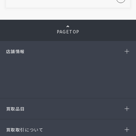
PAGETOP
店舗情報
-岡崎店
(第54385190010A号)
-西尾店
(第54384220010A号)
-豊田店
(第54386220020A号)
-半田店
(第54385190010A)
-名古屋緑店
(第54141260010A号)
-安城店(FC)
買取品目
- ブランド品
- 高級時計
- 貴金属
- 衣料品・服飾品
買取取引について