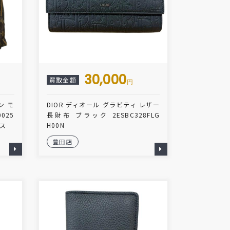
30,000
買取金額
円
ン モ
DIOR ディオール グラビティ レザー
025
長財布 ブラック 2ESBC328FLG
ース
H00N
豊田店