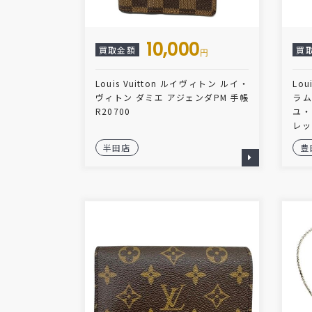
10,000
買取金額
買
円
Louis Vuitton ルイヴィトン ルイ・
Lou
ヴィトン ダミエ アジェンダPM 手帳
ラム
R20700
ユ・
レッ
半田店
豊