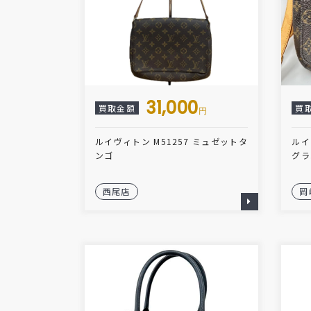
31,000
買取金額
買
円
ルイヴィトン M51257 ミュゼットタ
ルイ
ンゴ
グラ
西尾店
岡