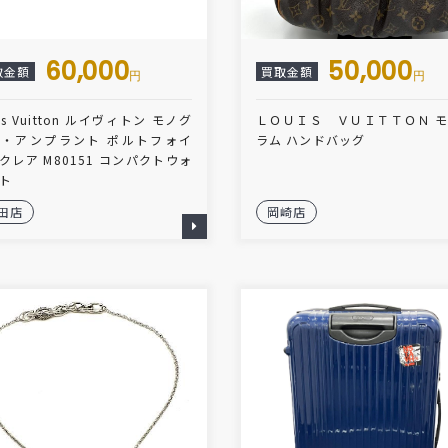
60,000
50,000
取金額
買取金額
円
円
is Vuitton ルイヴィトン モノグ
ＬＯＵＩＳ ＶＵＩＴＴＯＮ 
・アンプラント ポルトフォイ
ラム ハンドバッグ
クレア M80151 コンパクトウォ
ト
田店
岡崎店