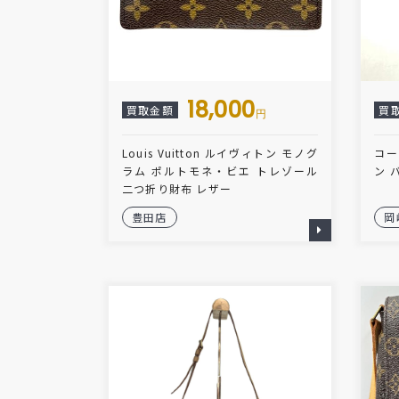
18,000
買取金額
買
円
Louis Vuitton ルイヴィトン モノグ
コー
ラム ポルトモネ・ビエ トレゾール
ン 
二つ折り財布 レザー
豊田店
岡