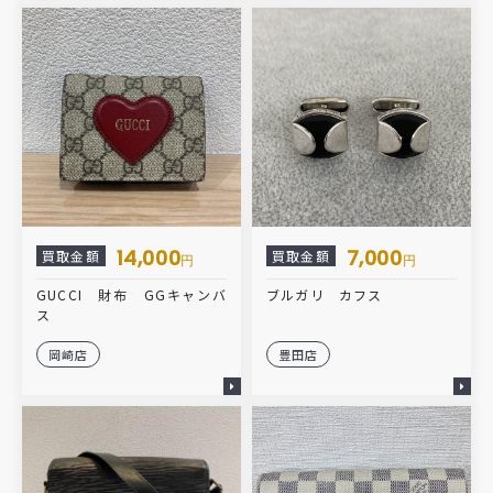
14,000
7,000
買取金額
買取金額
円
円
GUCCI 財布 GGキャンバ
ブルガリ カフス
ス
岡崎店
豊田店