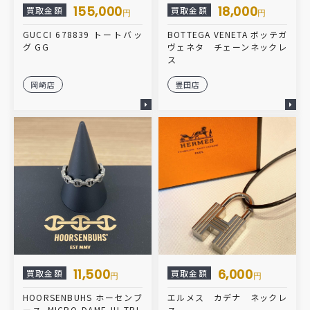
155,000
18,000
買取金額
買取金額
円
円
GUCCI 678839 トートバッ
BOTTEGA VENETA ボッテガ
グ GG
ヴェネタ チェーンネックレ
ス
岡崎店
豊田店
11,500
6,000
買取金額
買取金額
円
円
HOORSENBUHS ホーセンブ
エルメス カデナ ネックレ
ース MICRO DAME III TRI-
ス