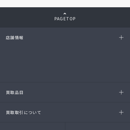
PAGETOP
店舗情報
-岡崎店
(第54385190010A号)
-西尾店
(第54384220010A号)
-豊田店
(第54386220020A号)
-半田店
(第54385190010A)
-名古屋緑店
(第54141260010A号)
-安城店(FC)
買取品目
- ブランド品
- 高級時計
- 貴金属
- 衣料品・服飾品
買取取引について
- 店頭買取
- 出張買取
- LINE査定
- 法人買取