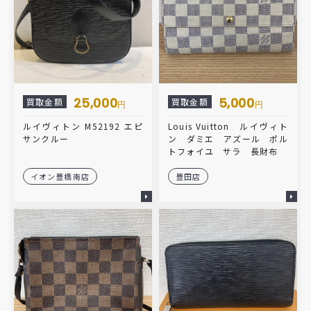
25,000
5,000
買取金額
買取金額
円
円
ルイヴィトン M52192 エピ
Louis Vuitton ルイヴィト
サンクルー
ン ダミエ アズール ポル
トフォイユ サラ 長財布
イオン豊橋南店
豊田店