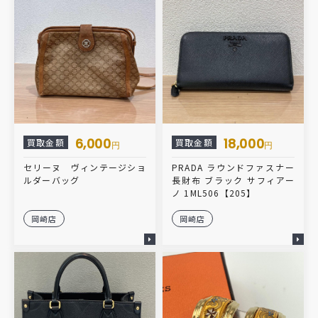
6,000
18,000
買取金額
買取金額
円
円
セリーヌ ヴィンテージショ
PRADA ラウンドファスナー
ルダーバッグ
長財布 ブラック サフィアー
ノ 1ML506【205】
岡崎店
岡崎店