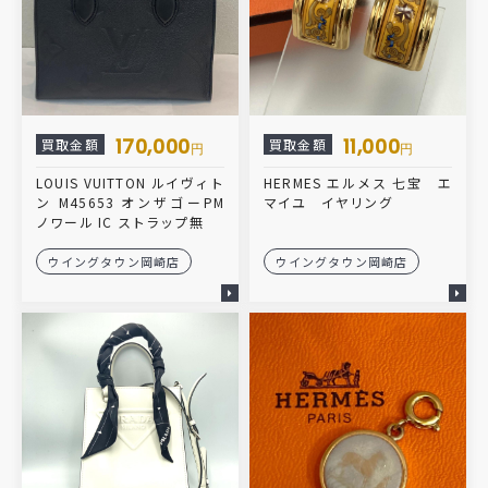
170,000
11,000
買取金額
買取金額
円
円
LOUIS VUITTON ルイヴィト
HERMES エルメス 七宝 エ
ン M45653 オンザゴーPM
マイユ イヤリング
ノワール IC ストラップ無
ウイングタウン岡崎店
ウイングタウン岡崎店