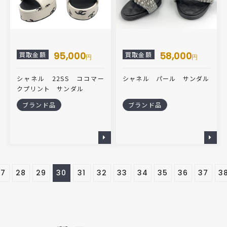
95,000
58,000
買取金額
買取金額
円
円
シャネル 22SS ココマー
シャネル パール サンダル
クプリント サンダル
ブランド品
ブランド品
27
28
29
30
31
32
33
34
35
36
37
3