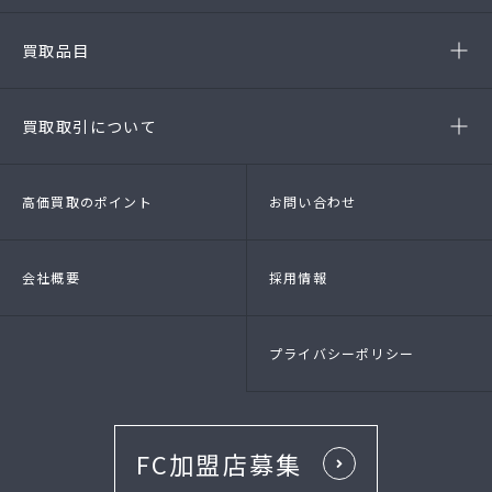
(第54141260010A号)
-安城店(FC)
買取品目
- ブランド品
- 高級時計
- 貴金属
- 衣料品・服飾品
買取取引について
- 店頭買取
- 出張買取
- LINE査定
- 法人買取
高価買取のポイント
お問い合わせ
会社概要
採用情報
プライバシーポリシー
FC加盟店募集