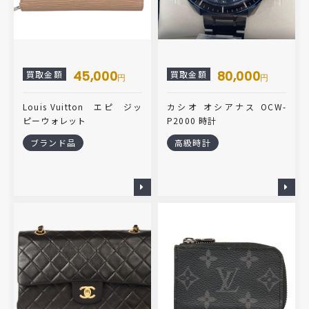
45,000
80,000
買取金額
買取金額
円
円
Louis Vuitton エピ ジッ
カシオ オシアナス OCW-
ピーウォレット
P2000 時計
ブランド品
高級時計