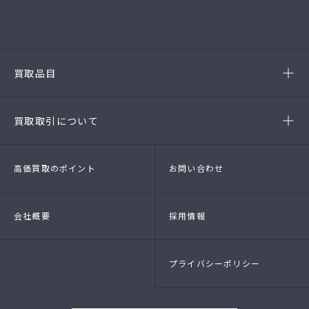
(第54384220010A号)
-豊田店
(第54386220020A号)
-半田店
(第54385190010A)
-名古屋緑店
(第54141260010A号)
-安城店(FC)
買取品目
- ブランド品
- 高級時計
- 貴金属
- 衣料品・服飾品
買取取引について
- 店頭買取
- 出張買取
- LINE査定
- 法人買取
高価買取のポイント
お問い合わせ
会社概要
採用情報
プライバシーポリシー