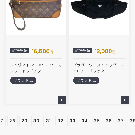
16,500
13,000
買取金額
買取金額
円
円
ルイヴィトン M51825 マ
プラダ ウエストバッグ ナ
ルリードラゴンヌ
イロン ブラック
ブランド品
ブランド品
27
28
29
30
31
32
33
34
35
36
37
3