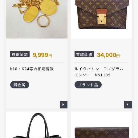
9,999
34,000
買取金額
買取金額
円
円
K18・K24等の相場情報
ルイヴィトン モノグラム
モンソー M51185
貴金属
ブランド品