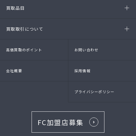
-安城店(FC)
買取品目
- ブランド品
- 高級時計
- 貴金属
- 衣料品・服飾品
買取取引について
- 店頭買取
- 出張買取
- LINE査定
- 法人買取
高価買取のポイント
お問い合わせ
会社概要
採用情報
プライバシーポリシー
FC加盟店募集