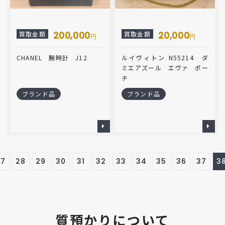
200,000
20,000
買取金額
買取金額
円
円
CHANEL 腕時計 J12
ルイヴィトン N55214 ダ
ミエアズール エヴァ ポー
チ
ブランド品
ブランド品
27
28
29
30
31
32
33
34
35
36
37
3
質預かりについて