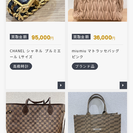
95,000
36,000
買取金額
買取金額
円
円
CHANEL シャネル プルミエ
miumiu マトラッセバッグ
ール Lサイズ
ピンク
高級時計
ブランド品