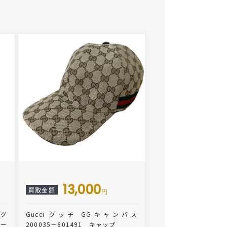
13,000
買取金額
円
ノグ
Gucci グッチ GGキャンバス
ダー
200035－601491 キャップ