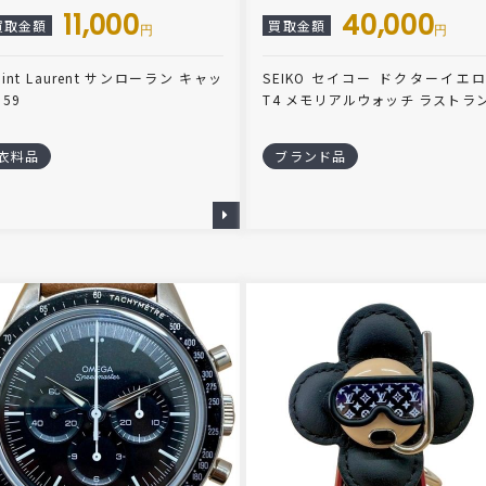
11,000
40,000
買取金額
買取金額
円
円
aint Laurent サンローラン キャッ
SEIKO セイコー ドクターイエ
 59
T4 メモリアルウォッチ ラストラ
衣料品
ブランド品