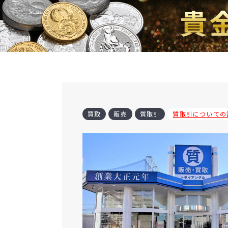
買取
販売
質取引
質取引についての