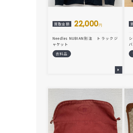
22,000
買取金額
円
Needles NUBIAN別注 トラックジ
シ
ャケット
バ
衣料品