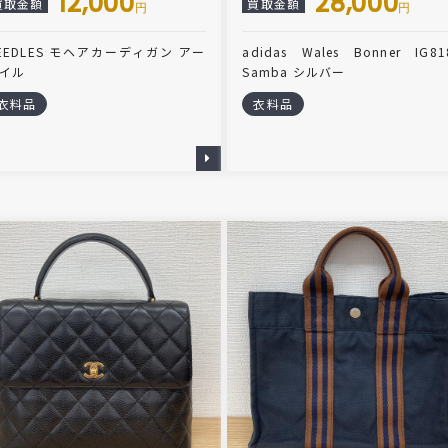
12,000
28,000
買取金額
買取金額
円
円
EEDLES モヘアカーディガン アー
adidas Wales Bonner IG81
イル
Samba シルバー
衣料品
衣料品