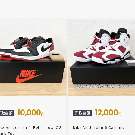
10,000
12,000
買取金額
買取金額
円
円
ike Air Jordan 1 Retro Low OG
Nike Air Jordan 6 Carmine
ack Toe