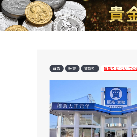
買取
販売
質取引
質取引についての