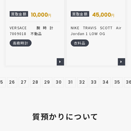
10,000
45,000
買取金額
買取金額
円
円
VERSACE 腕時計
NIKE TRAVIS SCOTT Air
7009018 不動品
Jordan 1 LOW OG
高級時計
衣料品
25
26
27
28
29
30
31
32
33
34
35
3
質預かりについて