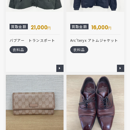
21,000
16,000
買取金額
買取金額
円
円
バブアー トランスポート
Arc'teryx アトムジャケット
衣料品
衣料品