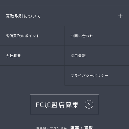
- ブランド品
- 高級時計
- 貴金属
- 衣料品・服飾品
買取取引について
- 店頭買取
- 出張買取
- LINE査定
- 法人買取
高価買取のポイント
お問い合わせ
会社概要
採用情報
プライバシーポリシー
FC加盟店募集