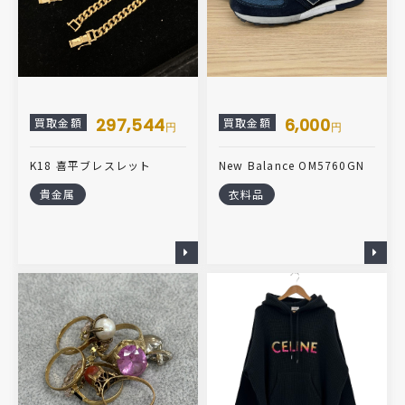
297,544
6,000
買取金額
買取金額
円
円
K18 喜平ブレスレット
New Balance OM5760GN
貴金属
衣料品