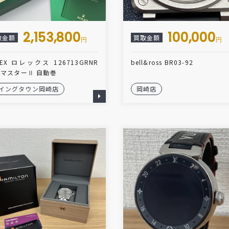
2,153,800
100,000
取金額
買取金額
円
円
LEX ロレックス 126713GRNR
bell&ross BR03-92
TマスターⅡ 自動巻
イングタウン岡崎店
岡崎店