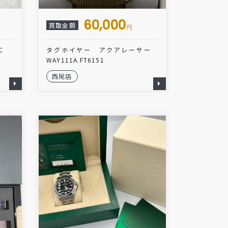
60,000
買取金額
円
ャC
タグホイヤー アクアレーサー
WAY111A.FT6151
西尾店