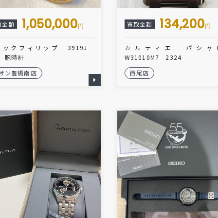
1,050,000
134,200
取金額
買取金額
円
円
ックフィリップ 3919J‐
カルティエ パシ
1 腕時計
W31010M7 2324
オン豊橋南店
西尾店