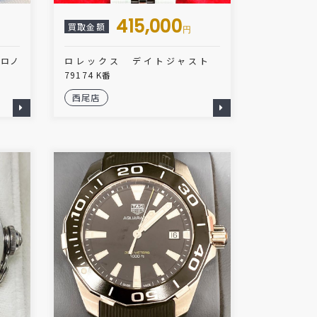
415,000
買取金額
円
クロノ
ロレックス デイトジャスト
79174 K番
西尾店