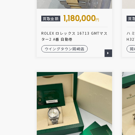
1,180,000
買取金額
買
円
ROLEX ロレックス 16713 GMTマス
ハ
ター2 A番 自動巻
H32
ウイングタウン岡崎店
岡