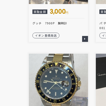
3,000
買取金額
買
円
グッチ 7900P 腕時計
パテ
00
イオン豊橋南店
イ