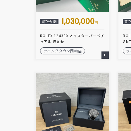
1,030,000
買取金額
買
円
ROLEX 124300 オイスターパーペチ
RO
ュアル 自動巻
GM
ウイングタウン岡崎店
ウ