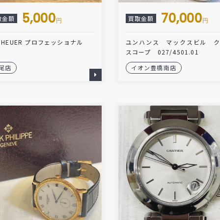
5,000
70,000
取金額
買取金額
円
円
G HEUER プロフェッショナル
ユンハンス マックスビル 
スコープ 027/4501.01
尾店
イオン豊橋南店