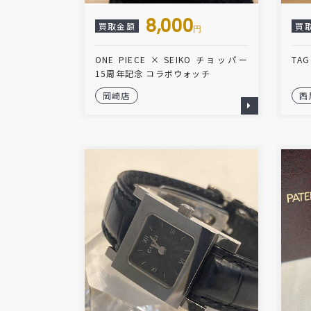
8,000
買取金額
買
円
ONE PIECE × SEIKO チョッパー
TA
15周年記念 コラボウォッチ
岡崎店
西