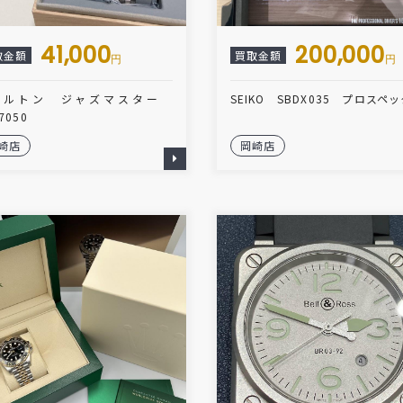
41,000
200,000
取金額
買取金額
円
円
ミルトン ジャズマスター
SEIKO SBDX035 プロスペ
7050
崎店
岡崎店