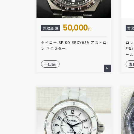
50,000
買取金額
買
円
セイコー SEIKO SBXY039 アストロ
ロレ
ン ネクスター
E番
ール
半田店
豊