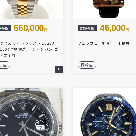
550,000
45,000
取金額
買取金額
円
円
ックス デイトジャスト 16233
フェラガモ 腕時計 未使用
(1990年頃製造) シャンパン ゴ
ド文字盤
田店
岡崎店