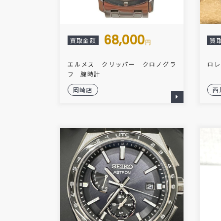
68,000
買取金額
買
円
エルメス クリッパー クロノグラ
ロレ
フ 腕時計
岡崎店
西