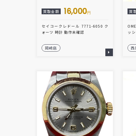
16,000
買取金額
買
円
セイコークレドール 7771-6050 ク
OM
ォーツ 時計 動作未確認
ッシ
岡崎店
西