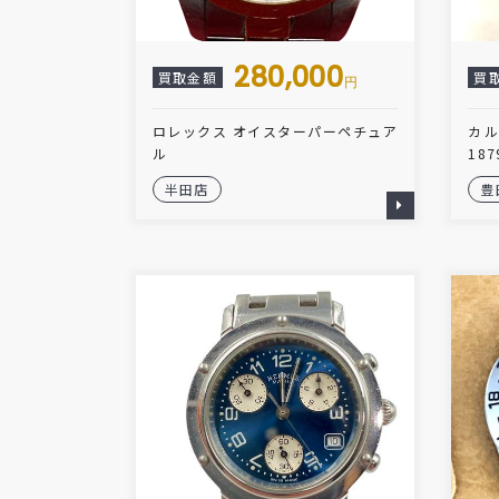
280,000
買取金額
買
円
ロレックス オイスターパーペチュア
カ
ル
187
半田店
豊