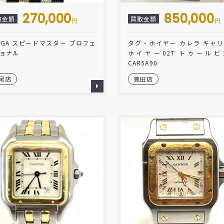
270,000
850,000
取金額
買取金額
円
円
EGA スピードマスター プロフェ
タグ・ホイヤー カレラ キャ
ョナル
ホイヤー02T トゥールビ
CAR5A90
尾店
豊田店