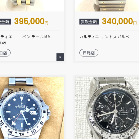
395,000
340,000
取金額
買取金額
円
円
ルティエ パンテールMM
カルティエ サントスガルベ
949
田店
西尾店