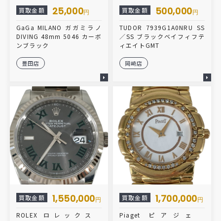
25,000
500,000
買取金額
買取金額
円
円
GaGa MILANO ガガミラノ
TUDOR 7939G1A0NRU SS
DIVING 48mm 5046 カーボ
／SS ブラックベイフィフテ
ンブラック
ィエイトGMT
豊田店
岡崎店
1,550,000
1,700,000
買取金額
買取金額
円
円
ROLEX ロレックス
Piaget ピアジェ