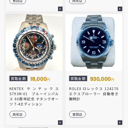
豊田店
西尾店
18,000
930,000
買取金額
買取金額
円
円
KENTEX ケンテックス
ROLEX ロレックス 124270
S793M-01 ブルーインパル
エクスプローラー 自動巻き
ス 60周年記念 チタンクオー
腕時計
ツ T-4エディション
西尾店
豊田店