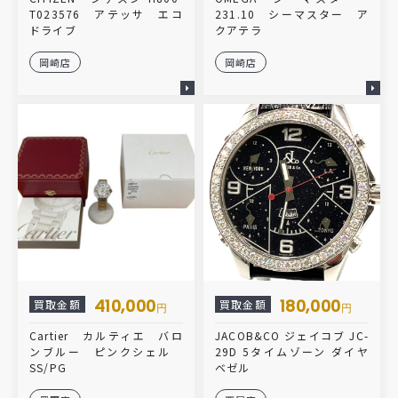
T023576 アテッサ エコ
231.10 シーマスター ア
ドライブ
クアテラ
岡崎店
岡崎店
410,000
180,000
買取金額
買取金額
円
円
Cartier カルティエ バロ
JACOB&CO ジェイコブ JC-
ンブルー ピンクシェル
29D 5タイムゾーン ダイヤ
SS/PG
ベゼル