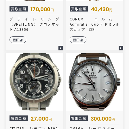
170,000
40,430
買取金額
買取金額
円
円
ブライトリング
CORUM コルム
（BREITLING） クロノマッ
Admiral's Cup アドミラル
ト A13356
ズカップ 時計
豊田店
豊田店
27,000
300,000
買取金額
買取金額
円
円
CITIZEN シチズン H800-
OMEGA シーマスター