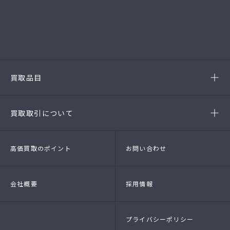
-岡崎店
(第54385190010A号)
-西尾店
(第54384220010A号)
-豊田店
(第54386220020A号)
-半田店
(第54385190010A)
-名古屋緑店
(第54141260010A号)
-安城店(FC)
買取品目
- ブランド品
- 高級時計
- 貴金属
- 衣料品・服飾品
買取取引について
- 店頭買取
- 出張買取
- LINE査定
- 法人買取
高価買取のポイント
お問い合わせ
会社概要
採用情報
プライバシーポリシー