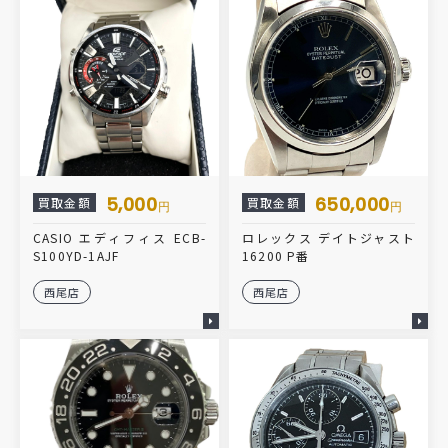
5,000
650,000
買取金額
買取金額
円
円
CASIO エディフィス ECB-
ロレックス デイトジャスト
S100YD-1AJF
16200 P番
西尾店
西尾店