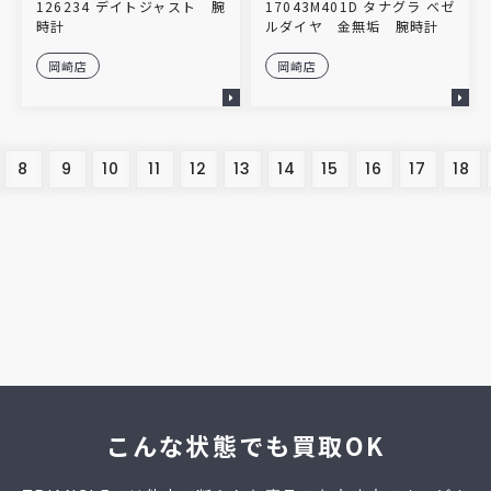
126234 デイトジャスト 腕
17043M401D タナグラ ベゼ
時計
ルダイヤ 金無垢 腕時計
岡崎店
岡崎店
8
9
10
11
12
13
14
15
16
17
18
こんな状態でも買取OK